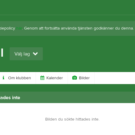
kiepolicy
här
. Genom att fortsätta använda tjänsten godkänner du denna.
l
Välj lag
Om klubben
Kalender
Bilder
tades inte
Bilden du sökte hittades inte.